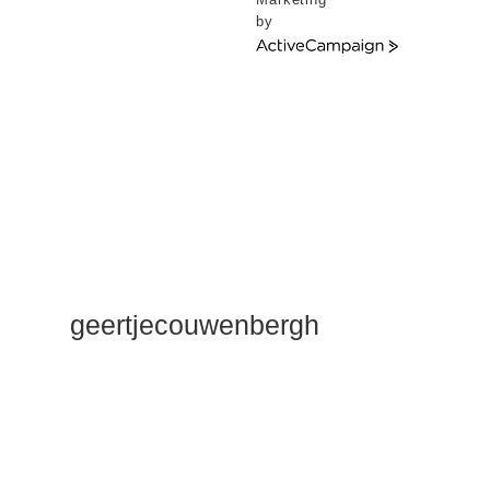
by
ActiveCampaign
geertjecouwenbergh
OK ik ga het
gewoon
zeggen: mijn
Duik Dieper