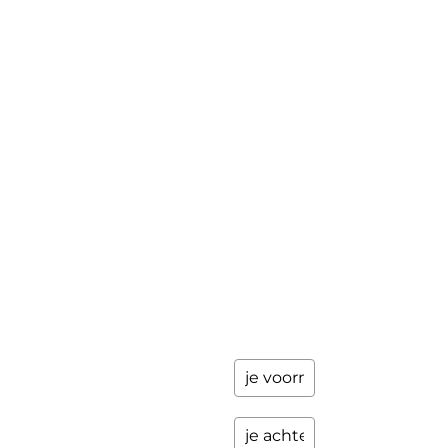
updates
Masterclass
Mini-retraite
Laat hier
je
The Work©
gegevens
achter en
Workshops
ik stuur je
een paar
Schrijfbegeleiding
keer per
Contact
jaar
updates
over
programma's
en andere
opwindende
zaken.