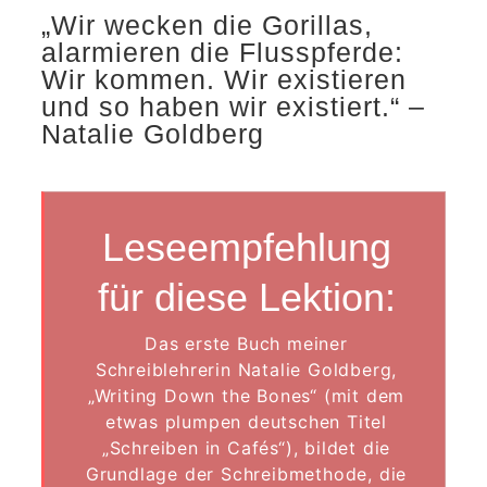
„Wir wecken die Gorillas,
alarmieren die Flusspferde:
Wir kommen. Wir existieren
und so haben wir existiert.“ –
Natalie Goldberg
Leseempfehlung
für diese Lektion:
Das erste Buch meiner
Schreiblehrerin Natalie Goldberg,
„Writing Down the Bones“ (mit dem
etwas plumpen deutschen Titel
„Schreiben in Cafés“), bildet die
Grundlage der Schreibmethode, die