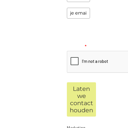
Please
verify
your
request.
*
Laten
we
contact
houden
Marketing