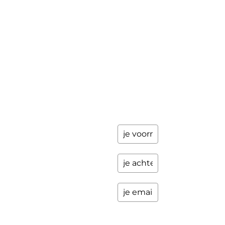
Workshops
ik stuur je
een paar
Schrijfbegeleiding
keer per
Contact
jaar
updates
over
programma's
en andere
opwindende
zaken.
Please