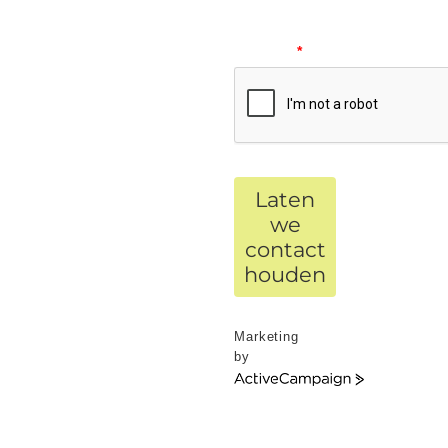
verify
your
request.
*
Laten
we
contact
houden
Marketing
by
ActiveCampaign