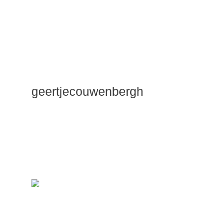
geertjecouwenbergh
OK ik ga het
gewoon
zeggen: mijn
Duik Dieper
Maste