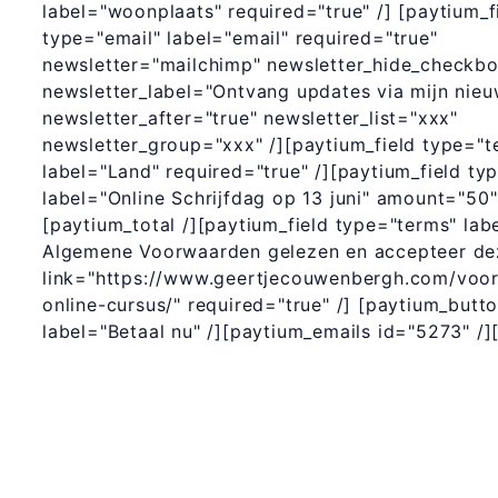
label="woonplaats" required="true" /] [paytium_f
type="email" label="email" required="true"
newsletter="mailchimp" newsletter_hide_checkbo
newsletter_label="Ontvang updates via mijn nieu
newsletter_after="true" newsletter_list="xxx"
newsletter_group="xxx" /][paytium_field type="t
label="Land" required="true" /][paytium_field ty
label="Online Schrijfdag op 13 juni" amount="50"
[paytium_total /][paytium_field type="terms" lab
Algemene Voorwaarden gelezen en accepteer de
link="https://www.geertjecouwenbergh.com/voo
online-cursus/" required="true" /] [paytium_butt
label="Betaal nu" /][paytium_emails id="5273" /]
365 Dagen Schrijven