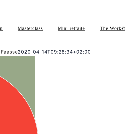
en
Masterclass
Mini-retraite
The Work©
 Faasse
2020-04-14T09:28:34+02:00
Ja, ik wil
graag
meedoen