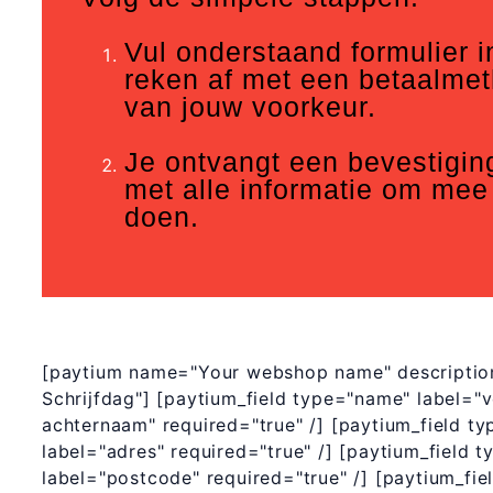
Vul onderstaand formulier i
reken af met een betaalme
van jouw voorkeur.
Je ontvangt een bevestigin
met alle informatie om mee
doen.
[paytium name="Your webshop name" descriptio
Schrijfdag"] [paytium_field type="name" label="
achternaam" required="true" /] [paytium_field ty
label="adres" required="true" /] [paytium_field t
label="postcode" required="true" /] [paytium_fie