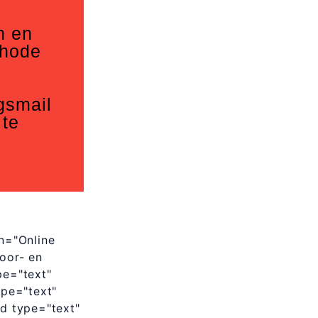
n en
thode
gsmail
 te
n="Online
voor- en
pe="text"
ype="text"
ld type="text"