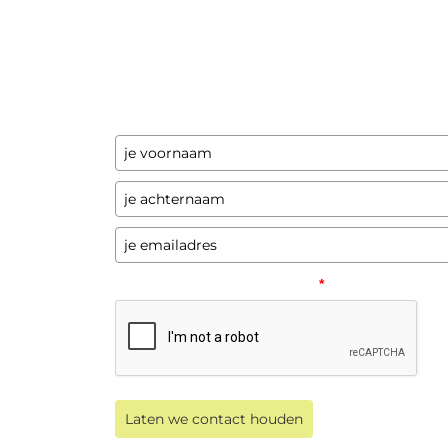
Ontvang updates
Laat hier je gegevens achter en ik stuur je
een paar keer per jaar updates over
programma's en andere opwindende zaken
Please verify your request.
*
Laten we contact houden