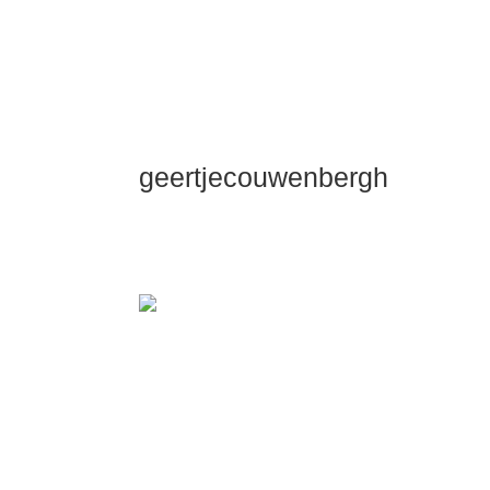
geertjecouwenbergh
OK ik ga het gewoon zeggen: mijn Dui
Dieper Maste