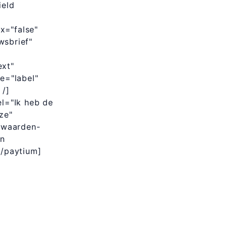
ield
x="false"
wsbrief"
ext"
pe="label"
 /]
el="Ik heb de
ze"
rwaarden-
on
[/paytium]