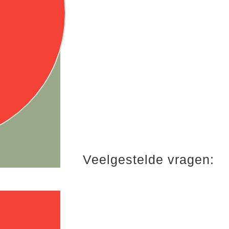
met de
Online
Schrijfdag
voor €50
Veelgestelde vragen: