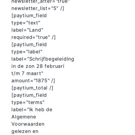
newsletter_after="true"
newsletter_list="5" /]
[paytium_field
type="text"
label="Land"
required="true" /]
[paytium_field
type="label"
label="Schrijfbegeleiding
in de zon 28 februari
t/m 7 maart"
amount="1875" /]
[paytium_total /]
[paytium_field
type="terms"
label="Ik heb de
Algemene
Voorwaarden
gelezen en