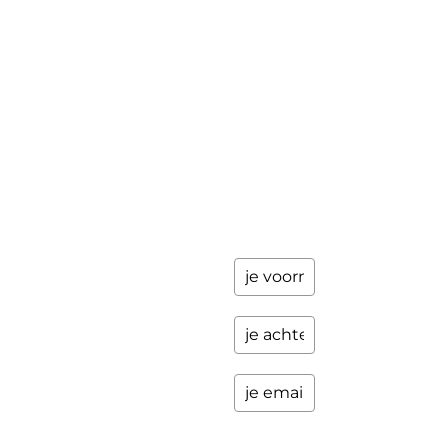
achter en
Workshops
ik stuur je
een paar
Schrijfbegeleiding
keer per
Contact
jaar
updates
over
programma's
en andere
opwindende
zaken.
Please