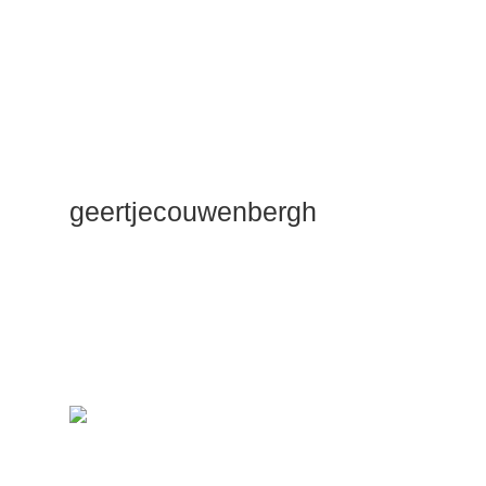
geertjecouwenbergh
OK ik ga het
gewoon
zeggen: mijn
Duik Dieper
Maste