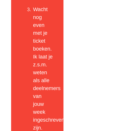
Wacht
nog
even
met je
ticket
boeken.
Ik laat je
z.s.m.
weten
als alle
deelnemers
van
jouw
week
ingeschreven
zijn.