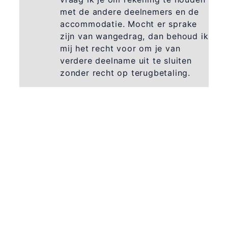
met de andere deelnemers en de
accommodatie. Mocht er sprake
zijn van wangedrag, dan behoud ik
mij het recht voor om je van
verdere deelname uit te sluiten
zonder recht op terugbetaling.
365 Dagen
Schrijven
Ontvang
updates
Masterclass
Mini-retraite
Laat hier
je
The Work©
gegevens