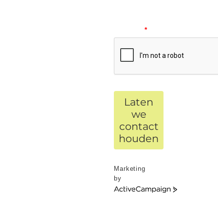
verify
your
request.
*
Laten
we
contact
houden
Marketing
by
ActiveCampaign