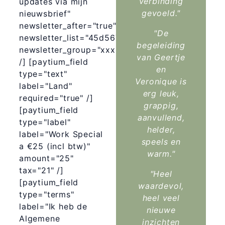
verbinding
updates via mijn
gevoeld."
nieuwsbrief"
newsletter_after="true"
"De
newsletter_list="45d567fbf8"
begeleiding
newsletter_group="xxx"
van Geertje
/] [paytium_field
en
type="text"
Veronique is
label="Land"
erg leuk,
required="true" /]
grappig,
[paytium_field
aanvullend,
type="label"
helder,
label="Work Special
speels en
a €25 (incl btw)"
warm."
amount="25"
tax="21" /]
"Heel
[paytium_field
waardevol,
type="terms"
heel veel
label="Ik heb de
nieuwe
Algemene
inzichten