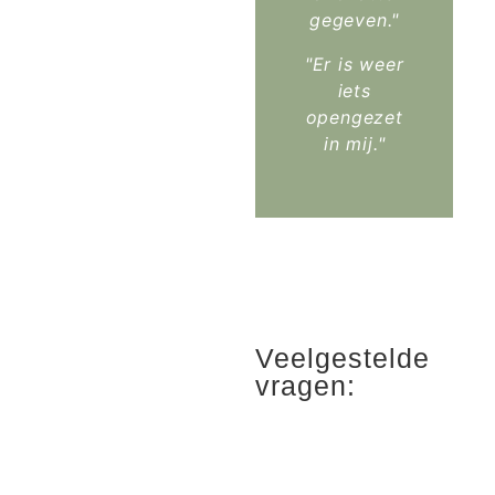
gegeven."
"Er is weer
iets
opengezet
in mij."
Veelgestelde
vragen: