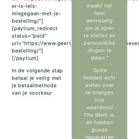
maakt het
er-is-iets-
heel
misgegaan-met-je-
eenvoudig
bestelling/"]
om je open
[paytium_redirect
te stellen en
status="paid"
persoonlijke
url="https://www.geertjecouwenbergh.com/beves
dingen te
bestelling/"]
delen."
[/paytium]
"Jullie
In de volgende stap
hebben echt
betaal je veilig met
weten over
je betaalmethode
te brengen
van je voorkeur
hoe
waardevol
The Work is,
en hebben
goede
handvatten