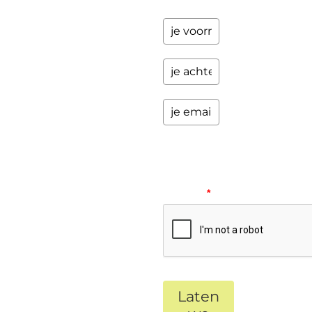
Please
verify
your
request.
*
Laten