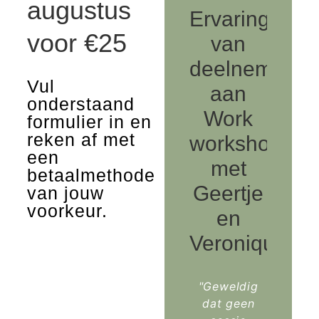
augustus
Ervaringen
voor €25
van
deelnemers
Vul
aan
onderstaand
Work
formulier in en
reken af met
workshops
een
met
betaalmethode
Geertje
van jouw
voorkeur.
en
Veronique:
"Geweldig
dat geen