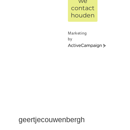
we
contact
houden
Marketing
by
ActiveCampaign
geertjecouwenbergh