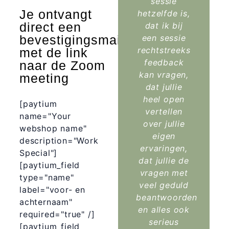
sessie
Je ontvangt
hetzelfde is,
direct een
dat ik bij
bevestigingsmail
een sessie
rechtstreeks
met de link
feedback
naar de Zoom
kan vragen,
meeting
dat jullie
heel open
[paytium
vertellen
name="Your
over jullie
webshop name"
eigen
description="Work
ervaringen,
Special"]
dat jullie de
[paytium_field
vragen met
type="name"
veel geduld
label="voor- en
beantwoorden
achternaam"
en alles ook
required="true" /]
serieus
[paytium_field