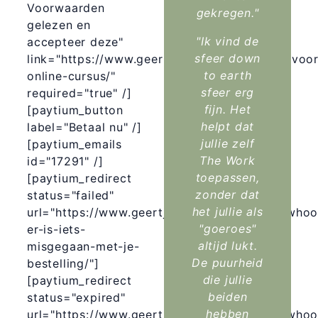
Voorwaarden
gekregen."
gelezen en
"Ik vind de
accepteer deze"
sfeer down
link="https://www.geertjecouwenbergh.com/voo
to earth
online-cursus/"
sfeer erg
required="true" /]
fijn. Het
[paytium_button
helpt dat
label="Betaal nu" /]
jullie zelf
[paytium_emails
The Work
id="17291" /]
toepassen,
[paytium_redirect
zonder dat
status="failed"
het jullie als
url="https://www.geertjecouwenbergh.com/whoo
"goeroes"
er-is-iets-
altijd lukt.
misgegaan-met-je-
De puurheid
bestelling/"]
die jullie
[paytium_redirect
beiden
status="expired"
hebben
url="https://www.geertjecouwenbergh.com/whoo