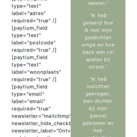
nemen."
type="text"
label="adres"
"Ik heb
required="true" /]
geleerd hoe
[paytium_field
ik met mijn
type="text"
gedachten
label="postcode"
omga en hoe
required="true" /]
deze een rol
[paytium_field
spelen bij
type="text"
stress."
label="woonplaats"
"Ik heb
required="true" /]
inzichten
[paytium_field
gekregen,
type="email"
ben dichter
label="email"
bij mijn
required="true"
gevoel
newsletter="mailchimp"
gekomen en
newsletter_hide_checkbox="false"
heb
newsletter_label="Ontvang