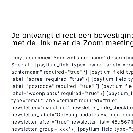
Je ontvangt direct een bevestigin
met de link naar de Zoom meetin
[paytium name="Your webshop name" descripti
Special"] [paytium_field type="name" label="voo
achternaam" required="true" /] [paytium_field ty
label="adres" required="true" /] [paytium_field t
label="postcode" required="true" /] [paytium_fie
label="woonplaats" required="true" /] [paytium_f
type="email" label="email" required="true"
newsletter="mailchimp" newsletter_hide_checkbo
newsletter_label="Ontvang updates via mijn nieu
newsletter_after="true" newsletter_list="45d567f
newsletter_group="xxx" /] [paytium_field type="t