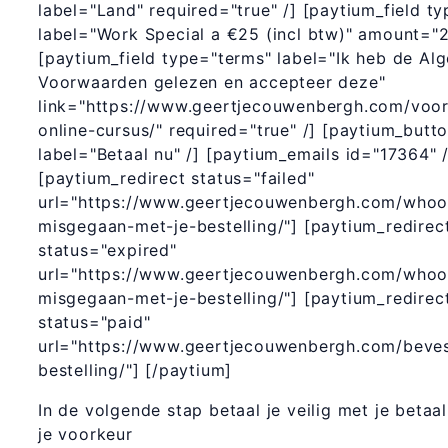
label="Land" required="true" /] [paytium_field ty
label="Work Special a €25 (incl btw)" amount="2
[paytium_field type="terms" label="Ik heb de A
Voorwaarden gelezen en accepteer deze"
link="https://www.geertjecouwenbergh.com/voo
online-cursus/" required="true" /] [paytium_butt
label="Betaal nu" /] [paytium_emails id="17364" /
[paytium_redirect status="failed"
url="https://www.geertjecouwenbergh.com/whoop
misgegaan-met-je-bestelling/"] [paytium_redirec
status="expired"
url="https://www.geertjecouwenbergh.com/whoop
misgegaan-met-je-bestelling/"] [paytium_redirec
status="paid"
url="https://www.geertjecouwenbergh.com/beves
bestelling/"] [/paytium]
In de volgende stap betaal je veilig met je beta
je voorkeur