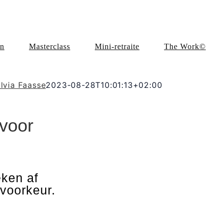
en
Masterclass
Mini-retraite
The Work©
lvia Faasse
2023-08-28T10:01:13+02:00
voor
eken af
voorkeur.