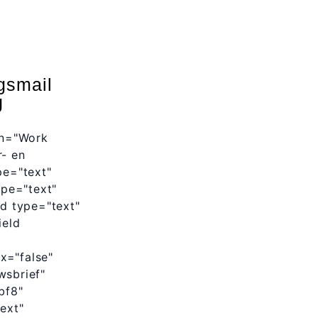
gsmail
g
on="Work
r- en
pe="text"
ype="text"
ld type="text"
ield
x="false"
wsbrief"
bf8"
ext"