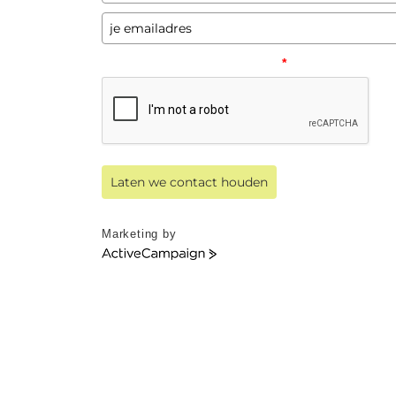
Please verify your request.
*
Laten we contact houden
Marketing by
ActiveCampaign