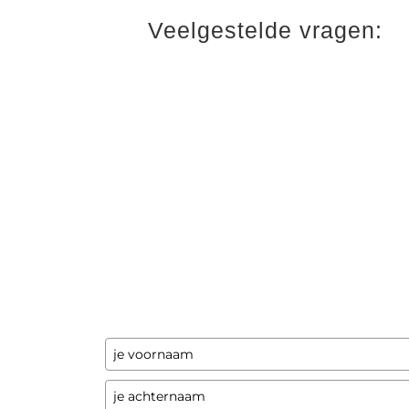
Veelgestelde vragen:
Ontvang updates
Laat hier je gegevens achter en ik stuur je
een paar keer per jaar updates over
programma's en andere opwindende zaken