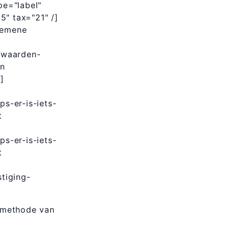
pe="label"
5" tax="21" /]
lgemene
rwaarden-
on
]
s-er-is-iets-
t
s-er-is-iets-
t
tiging-
almethode van