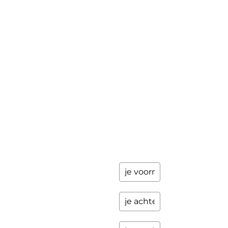
Mini-retraite
Laat hier
je
The Work©
gegevens
achter en
Workshops
ik stuur je
een paar
Schrijfbegeleiding
keer per
Contact
jaar
updates
over
programma's
en andere
opwindende
zaken.