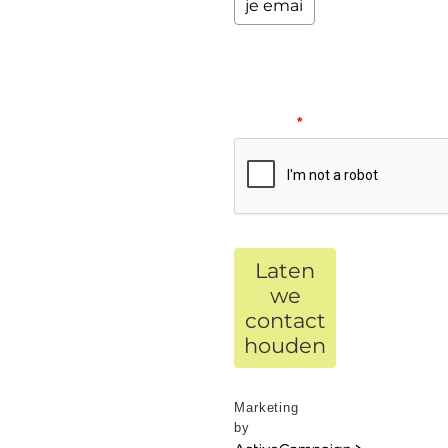
Please
verify
your
request.
*
Laten
we
contact
houden
Marketing
by