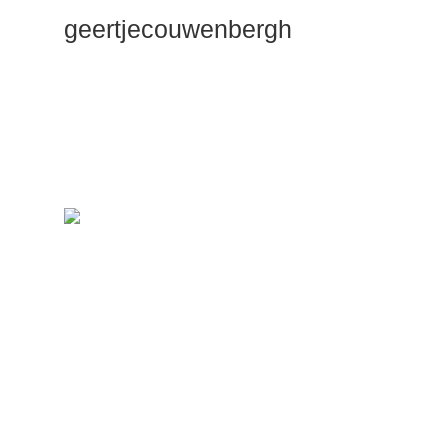
geertjecouwenbergh
OK ik ga het
gewoon
zeggen: mijn
Duik Dieper
Maste