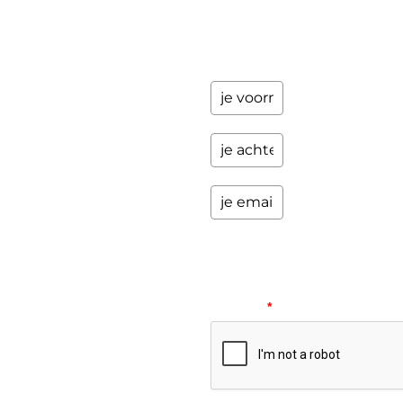
en andere
opwindende
zaken.
Please
verify
your
request.
*