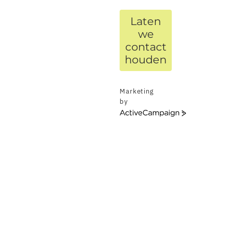
Laten
we
contact
houden
Marketing
by
ActiveCampaign