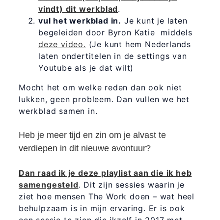
vindt) dit werkblad
.
vul het werkblad in.
Je kunt je laten
begeleiden door Byron Katie middels
deze video.
(Je kunt hem Nederlands
laten ondertitelen in de settings van
Youtube als je dat wilt)
Mocht het om welke reden dan ook niet
lukken, geen probleem. Dan vullen we het
werkblad samen in.
Heb je meer tijd en zin om je alvast te
verdiepen in dit nieuwe avontuur?
Dan raad ik je deze playlist aan die ik heb
samengesteld
. Dit zijn sessies waarin je
ziet hoe mensen The Work doen – wat heel
behulpzaam is in mijn ervaring. Er is ook
een sessie te zien die ikzelf in 2017 met