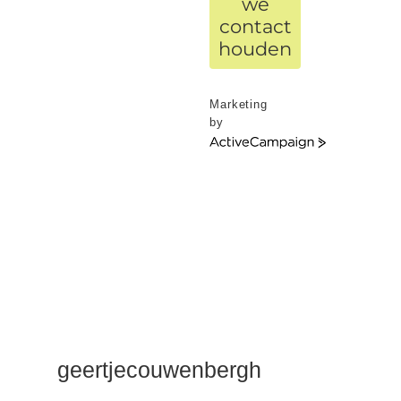
we
contact
houden
Marketing
by
ActiveCampaign
geertjecouwenbergh