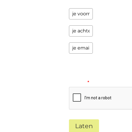
Please
verify
your
request.
*
Laten