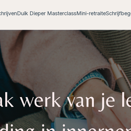
hrijven
Duik Dieper Masterclass
Mini-retraite
Schrijfbeg
k werk van je l
iding in innern