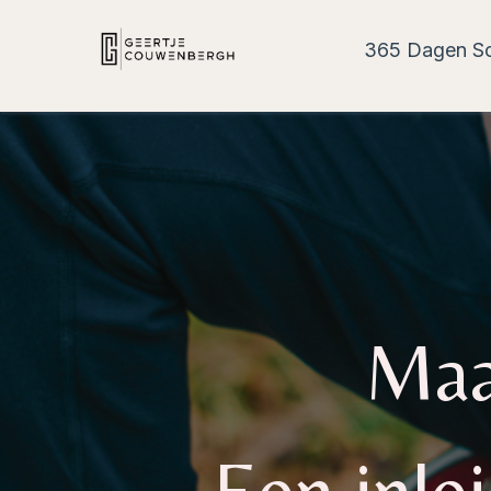
365 Dagen Sc
Maa
Een inle