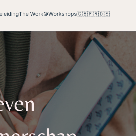
eleiding
The Work©
Workshops
🇬🇧
🇫🇷
🇩🇪
even
emerschap