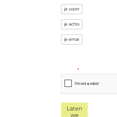
Please
verify
your
request.
*
Laten
we