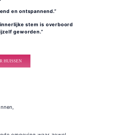
gend en ontspannend.”
 innerlijke stem is overboord
ijzelf geworden.”
R HUISSEN
innen,
erende omgeving waar zowel