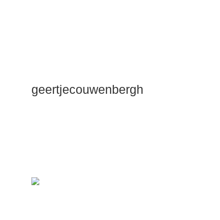
geertjecouwenbergh
OK ik ga het
gewoon
zeggen: mijn
Duik Dieper
Maste