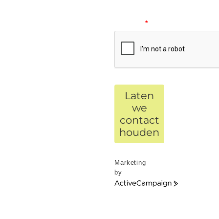
verify
your
request.
*
Laten
we
contact
houden
Marketing
by
ActiveCampaign