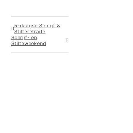
5-daagse Schrijf &
Stilteretraite
Schrijf- en
Stilteweekend
365 Dagen
Schrijven
Ontvang
updates
Masterclass
Mini-retraite
Laat hier
je
The Work©
gegevens
achter en