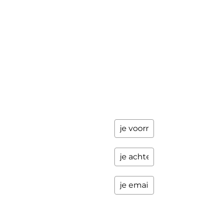
Workshops
ik stuur je
een paar
Schrijfbegeleiding
keer per
Contact
jaar
updates
over
programma's
en andere
opwindende
zaken.
Please