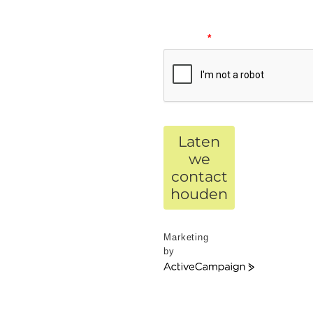
verify
your
request.
*
Laten
we
contact
houden
Marketing
by
ActiveCampaign