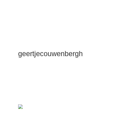
geertjecouwenbergh
OK ik ga het
gewoon
zeggen: mijn
Duik Dieper
Maste