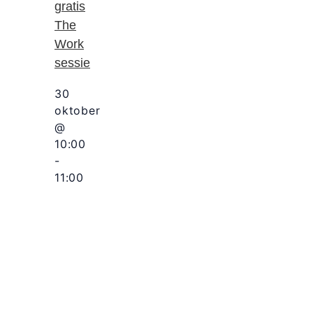
gratis
The
Work
sessie
30
oktober
@
10:00
-
11:00