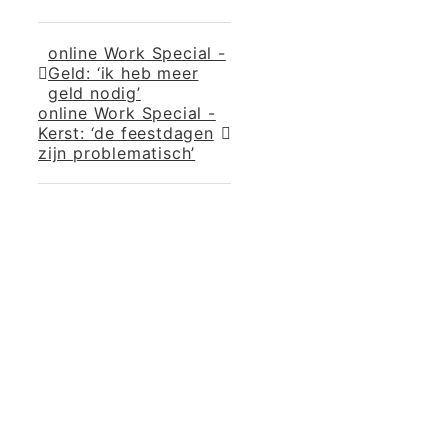
online Work Special -
Geld: ‘ik heb meer
geld nodig’
online Work Special -
Kerst: ‘de feestdagen
zijn problematisch’
365 Dagen
Schrijven
Ontvang
updates
Masterclass
Mini-retraite
Laat hier
je
The Work©
gegevens