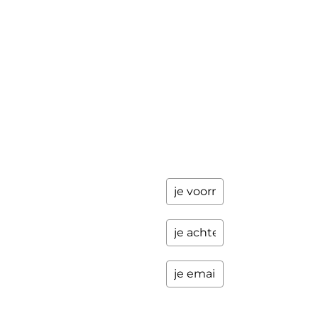
achter en
Workshops
ik stuur je
een paar
Schrijfbegeleiding
keer per
Contact
jaar
updates
over
programma's
en andere
opwindende
zaken.
Please