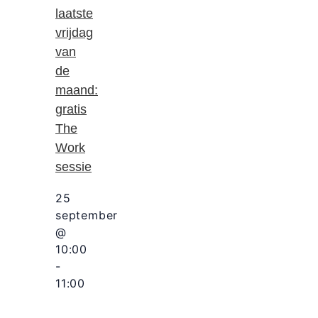
laatste
vrijdag
van
de
maand:
gratis
The
Work
sessie
25
september
@
10:00
-
11:00