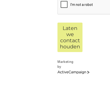
Laten
we
contact
houden
Marketing
by
ActiveCampaign