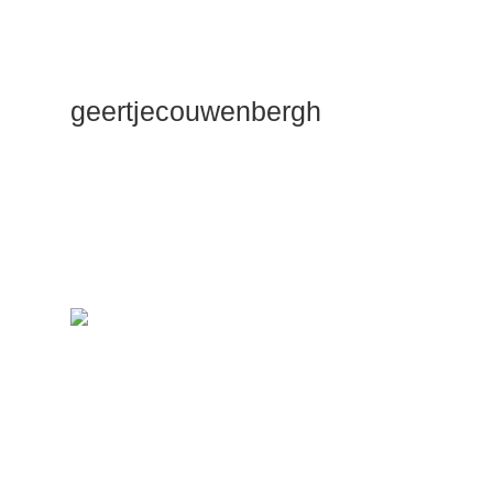
geertjecouwenbergh
OK ik ga het
gewoon
zeggen: mijn
Duik Dieper
Maste