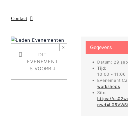
Contact
×
Gegevens
DIT
EVENEMENT
Datum:
29 sep
IS VOORBIJ.
Tijd:
10:00 - 11:00
Evenement Cat
workshops
Site:
https://us02w
pwd=L05VWSt