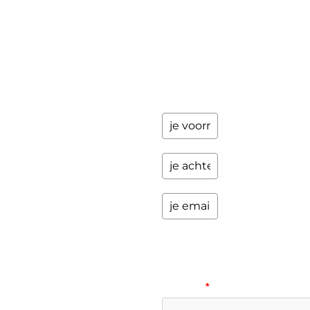
jaar
updates
over
programma's
en andere
opwindende
zaken.
Please
verify
your
request.
*