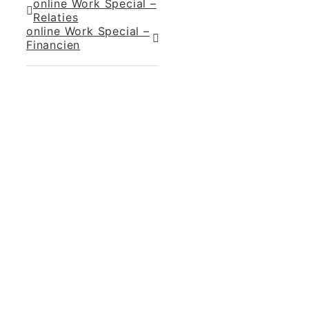
online Work Special –
Relaties
online Work Special –
Financien
365 Dagen
Schrijven
Ontvang
updates
Masterclass
Mini-retraite
Laat hier
je
The Work©
gegevens
achter en
Workshops
ik stuur je
een paar
Schrijfbegeleiding
keer per
Contact