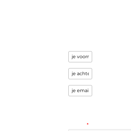
Contact
jaar
updates
over
programma's
en andere
opwindende
zaken.
Please
verify
your
request.
*