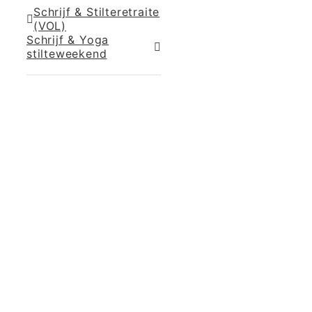
Schrijf & Stilteretraite
(VOL)
Schrijf & Yoga
stilteweekend
365 Dagen
Schrijven
Ontvang
updates
Masterclass
Mini-retraite
Laat hier
je
The Work©
gegevens
achter en
Workshops
ik stuur je
een paar
Schrijfbegeleiding
keer per