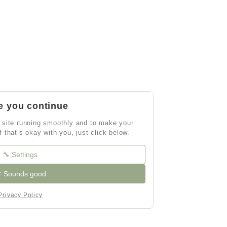
e you continue
 site running smoothly and to make your
If that’s okay with you, just click below.
🔧 Settings
 Sounds good
Privacy Policy