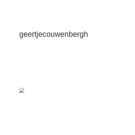
geertjecouwenbergh
OK ik ga het
gewoon
zeggen: mijn
Duik Dieper
Maste