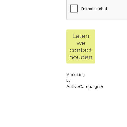
Laten
we
contact
houden
Marketing
by
ActiveCampaign