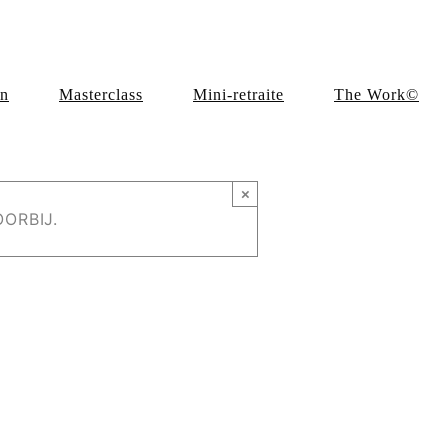
en
Masterclass
Mini-retraite
The Work©
×
ORBIJ.