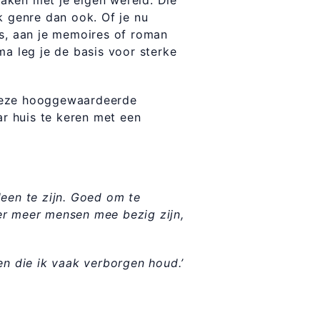
aken met je eigen wereld. Die
k genre dan ook. Of je nu
es, aan je memoires of roman
ma leg je de basis voor sterke
 deze hooggewaardeerde
ar huis te keren met een
leen te zijn. Goed om te
t er meer mensen mee bezig zijn,
en die ik vaak verborgen houd.’