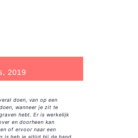
s, 2019
overal doen, van op een
 doen, wanneer je zit te
raven hebt. Er is werkelijk
, over en doorheen kan
oen of ervoor naar een
is heb je altijd bij de hand,