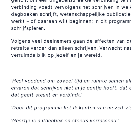
gericht om een ongecensureerde verbinding te m
verbinding voedt vervolgens het schrijven in wel
dagboeken schrijft, wetenschappelijke publicati
werkt – of daaraan wilt beginnen; in dit program
schrijfspieren.
Volgens veel deelnemers gaan de effecten van
retraite verder dan alleen schrijven. Verwacht na
verruimde blik op jezelf en je wereld.
‘Heel voedend om zoveel tijd en ruimte samen al
ervaren dat schrijven niet in je eentje hoeft, da
dat geeft steunt en verbindt.’
‘Door dit programma liet ik kanten van mezelf zi
‘Geertje is authentiek en steeds verrassend.’