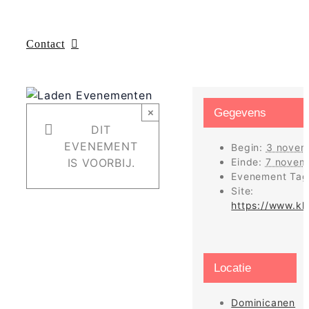
Contact
×
Gegevens
DIT
EVENEMENT
Begin:
3 novem
IS VOORBIJ.
Einde:
7 novem
Evenement Tag
Site:
https://www.kl
Locatie
Dominicanen