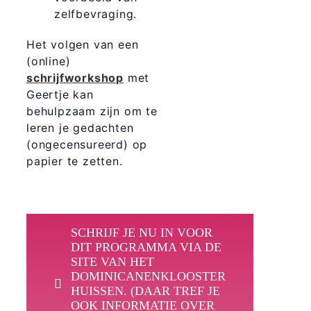
zelfbevraging.
Het volgen van een
(online)
schrijfworkshop
met
Geertje kan
behulpzaam zijn om te
leren je gedachten
(ongecensureerd) op
papier te zetten.
SCHRIJF JE NU IN VOOR
DIT PROGRAMMA VIA DE
SITE VAN HET
DOMINICANENKLOOSTER
HUISSEN. (DAAR TREF JE
OOK INFORMATIE OVER