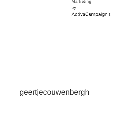
Marketing
by
ActiveCampaign
geertjecouwenbergh
OK ik ga het
gewoon
zeggen: mijn
Duik Dieper