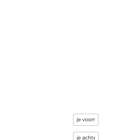
updates
Masterclass
Mini-retraite
Laat hier
je
The Work©
gegevens
achter en
Workshops
ik stuur je
een paar
Schrijfbegeleiding
keer per
Contact
jaar
updates
over
programma's
en andere
opwindende
zaken.