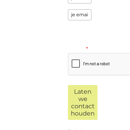
Please
verify
your
request.
*
Laten
we
contact
houden