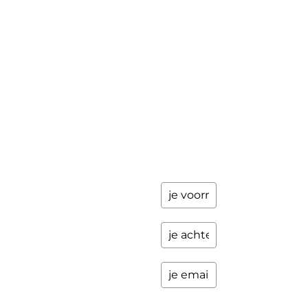
achter en
Workshops
ik stuur je
een paar
Schrijfbegeleiding
keer per
Contact
jaar
updates
over
programma's
en andere
opwindende
zaken.