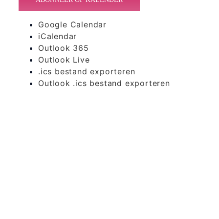
Google Calendar
iCalendar
Outlook 365
Outlook Live
.ics bestand exporteren
Outlook .ics bestand exporteren
365 Dagen
Schrijven
Ontvang
updates
Masterclass
Mini-retraite
Laat hier
je
The Work©
gegevens