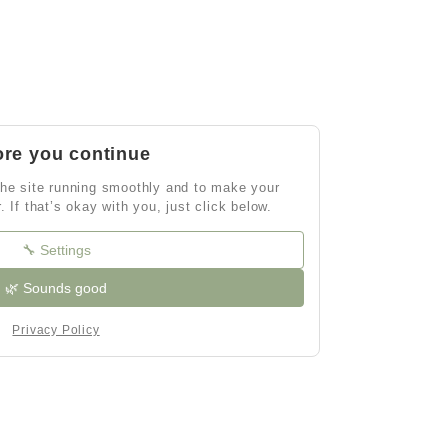
ore you continue
he site running smoothly and to make your
r. If that’s okay with you, just click below.
🔧 Settings
🌿 Sounds good
Privacy Policy