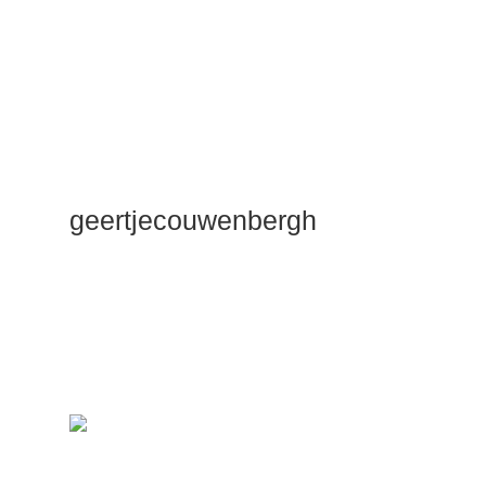
geertjecouwenbergh
OK ik ga het
gewoon
zeggen: mijn
Duik Dieper
Maste