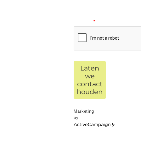
Please
verify
your
request.
*
Laten
we
contact
houden
Marketing
by
ActiveCampaign