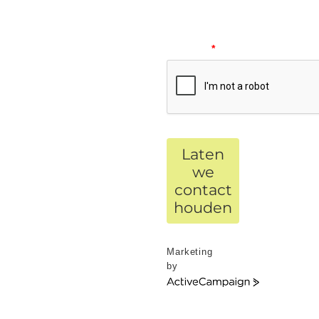
Please
verify
your
request.
*
Laten
we
contact
houden
Marketing
by
ActiveCampaign