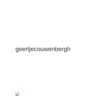
geertjecouwenbergh
OK ik ga het
gewoon
zeggen: mijn
Duik Dieper
Maste