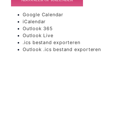
Google Calendar
iCalendar
Outlook 365
Outlook Live
.ics bestand exporteren
Outlook .ics bestand exporteren
365 Dagen
Schrijven
Ontvang
updates
Masterclass
Mini-retraite
Laat hier
je
The Work©
gegevens