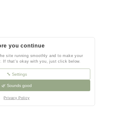
ore you continue
he site running smoothly and to make your
r. If that’s okay with you, just click below.
🔧 Settings
🌿 Sounds good
Privacy Policy