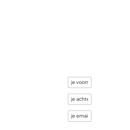
achter en
Workshops
ik stuur je
een paar
Schrijfbegeleiding
keer per
Contact
jaar
updates
over
programma's
en andere
opwindende
zaken.