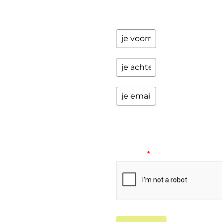
opwindende
zaken.
Please
verify
your
request.
*