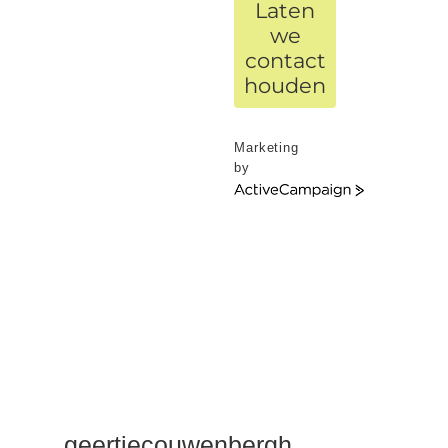
Laten
we
contact
houden
Marketing
by
ActiveCampaign
geertjecouwenbergh