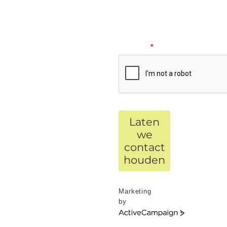
Please
verify
your
request.
*
Laten
we
contact
houden
Marketing
by
ActiveCampaign