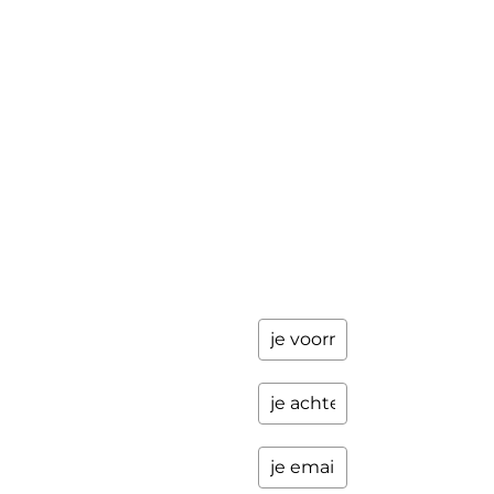
The Work©
gegevens
achter en
Workshops
ik stuur je
een paar
Schrijfbegeleiding
keer per
Contact
jaar
updates
over
programma's
en andere
opwindende
zaken.