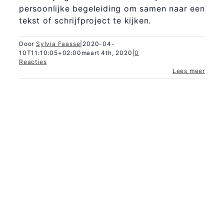
persoonlijke begeleiding om samen naar een
tekst of schrijfproject te kijken.
Door
Sylvia Faasse
|
2020-04-
10T11:10:05+02:00
maart 4th, 2020
|
0
Reacties
Lees meer
365 Dagen
Schrijven
Ontvang
updates
Masterclass
Mini-retraite
Laat hier
je