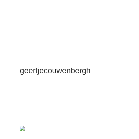
geertjecouwenbergh
OK ik ga het
gewoon
zeggen: mijn
Duik Dieper
Maste