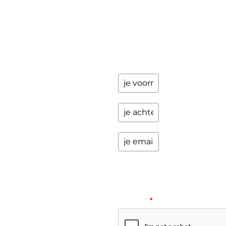
updates
over
programma's
en andere
opwindende
zaken.
Please
verify
your
request.
*