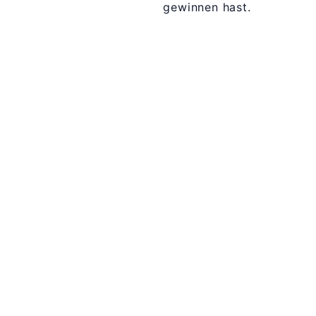
gewinnen hast.
365 Dagen
Schrijven
Ontvang
updates
Masterclass
Mini-retraite
Laat hier
je
The Work©
gegevens
achter en
Workshops
ik stuur je
een paar
Schrijfbegeleiding
keer per
Contact
jaar