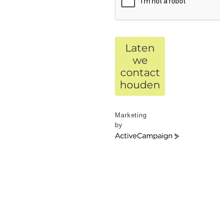
Laten
we
contact
houden
Marketing
by
ActiveCampaign