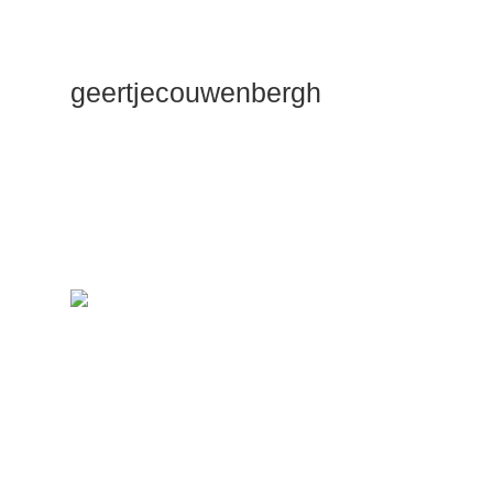
geertjecouwenbergh
OK ik ga het
gewoon
zeggen: mijn
Duik Dieper
Maste