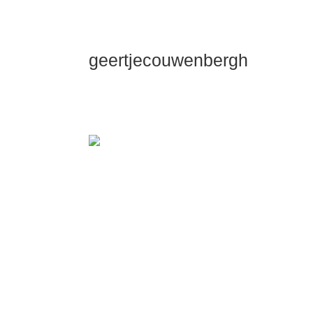
geertjecouwenbergh
OK ik ga het gewoon zeggen: mijn Dui
Dieper Maste