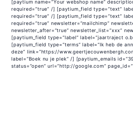
[paytium name=”Your webshop name” description=
required=”true” /] [paytium_field type=”text” lab
required=”true” /] [paytium_field type=”text” lab
required=”true” newsletter=”mailchimp” newslett
newsletter_after=”true” newsletter_list=”xxx” ne
[paytium_field type=”label” label=”jaartraject 
[paytium_field type=”terms” label=”Ik heb de an
deze” link=”https://www.geertjecouwenbergh.com
label=”Boek nu je plek” /] [paytium_emails id=”3
status=”open” url=”http://google.com” page_id=
365 Dagen Schrijven
Masterclass
Mini-retraite