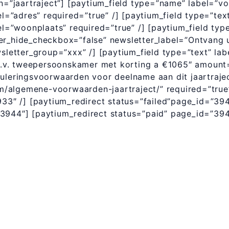
”jaartraject”] [paytium_field type=”name” label=”vo
el=”adres” required=”true” /] [paytium_field type=”te
el=”woonplaats” required=”true” /] [paytium_field typ
er_hide_checkbox=”false” newsletter_label=”Ontvang u
wsletter_group=”xxx” /] [paytium_field type=”text” lab
o.b.v. tweepersoonskamer met korting a €1065″ amount=
nuleringsvoorwaarden voor deelname aan dit jaartraje
/algemene-voorwaarden-jaartraject/” required=”true”
933″ /] [paytium_redirect status=”failed”page_id=”39
”3944″] [paytium_redirect status=”paid” page_id=”394
Ontvang updates
Laat hier je gegevens achter en ik stuur je