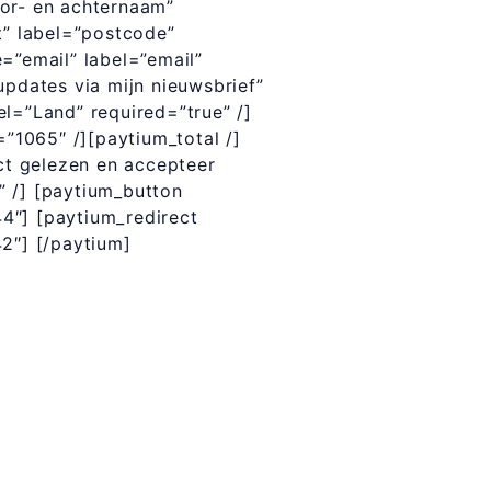
or- en achternaam”
xt” label=”postcode”
e=”email” label=”email”
pdates via mijn nieuwsbrief”
el=”Land” required=”true” /]
”1065″ /][paytium_total /]
ct gelezen en accepteer
 /] [paytium_button
44″] [paytium_redirect
2″] [/paytium]