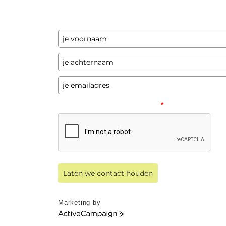
een paar keer per jaar updates over
programma's en andere opwindende zaken
Please verify your request.
*
Laten we contact houden
Marketing by
ActiveCampaign