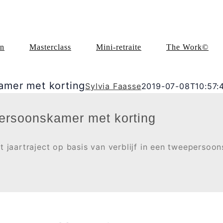
en
Masterclass
Mini-retraite
The Work©
amer met korting
Sylvia Faasse
2019-07-08T10:57:
persoonskamer met korting
et jaartraject op basis van verblijf in een tweepersoo