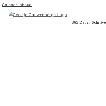
Ga naar inhoud
365 Dagen Schrijv
essay on Mary Oliver’s ‘in blackwater
th