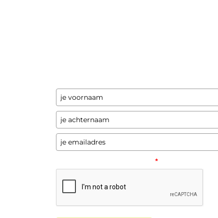
Ontvang updates
Laat hier je gegevens achter en ik stuur je
een paar keer per jaar updates over
programma's en andere opwindende zaken
Please verify your request.
*