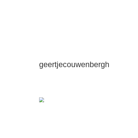
geertjecouwenbergh
OK ik ga het gewoon zeggen: mijn Dui
Dieper Maste