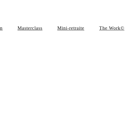
en
Masterclass
Mini-retraite
The Work©
e Kink of Kado
the Kink of Kado