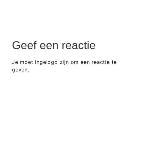
Geef een reactie
Je moet ingelogd zijn om een reactie te
geven.
365 Dagen
Schrijven
Ontvang
updates
Masterclass
Mini-retraite
Laat hier