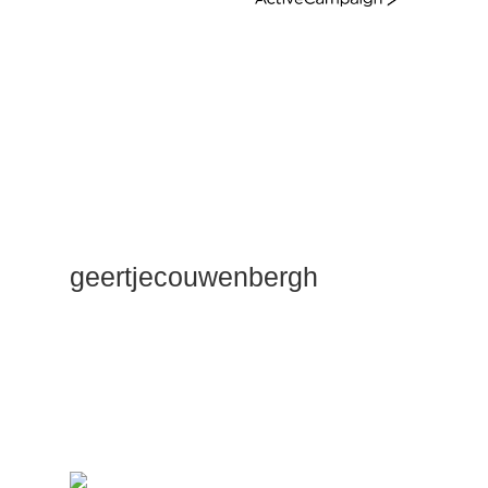
ActiveCampaign
geertjecouwenbergh
OK ik ga het
gewoon
zeggen: mijn
Duik Dieper
Maste