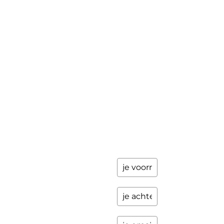
je
The Work©
gegevens
achter en
Workshops
ik stuur je
een paar
Schrijfbegeleiding
keer per
Contact
jaar
updates
over
programma's
en andere
opwindende
zaken.