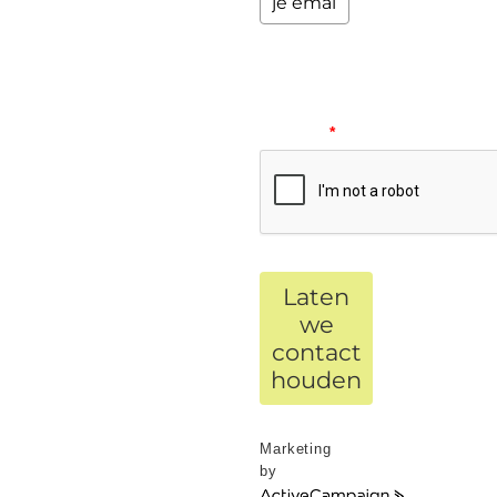
Please
verify
your
request.
*
Laten
we
contact
houden
Marketing
by