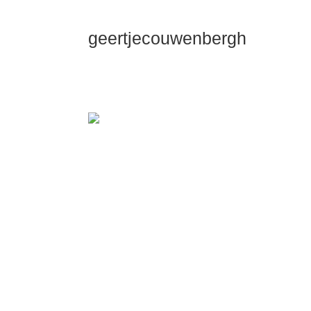
geertjecouwenbergh
OK ik ga het gewoon zeggen: mijn Dui
Dieper Maste