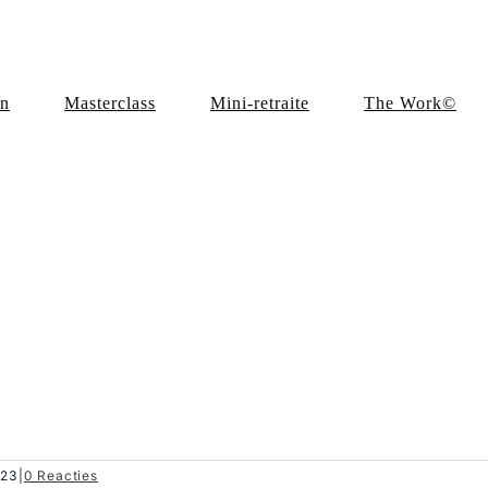
en
Masterclass
Mini-retraite
The Work©
023
|
0 Reacties