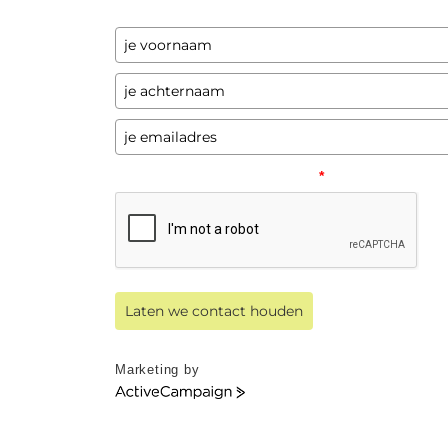
programma's en andere opwindende zaken
Please verify your request.
*
Laten we contact houden
Marketing by
ActiveCampaign