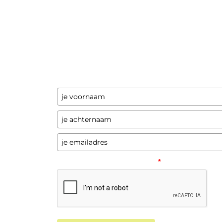
Ontvang updates
Laat hier je gegevens achter en ik stuur je
een paar keer per jaar updates over
programma's en andere opwindende zaken
Please verify your request.
*