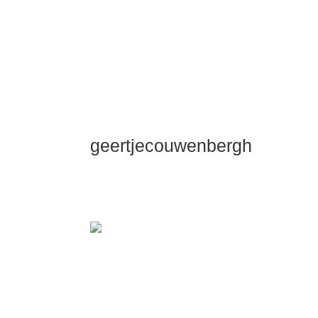
geertjecouwenbergh
OK ik ga het gewoon zeggen: mijn Dui
Dieper Maste