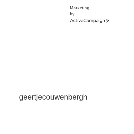
Marketing
by
ActiveCampaign
geertjecouwenbergh
OK ik ga het
gewoon
zeggen: mijn