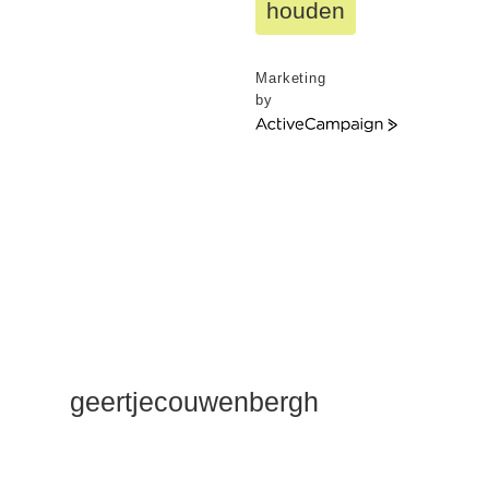
houden
Marketing
by
ActiveCampaign
geertjecouwenbergh
OK ik ga het