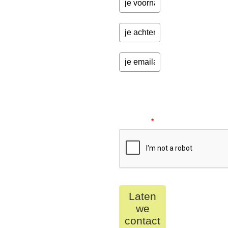
Please
verify
your
request.
*
Laten
we
contact