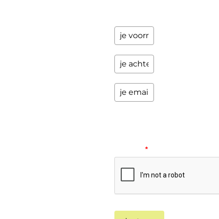
opwindende
zaken.
Please
verify
your
request.
*