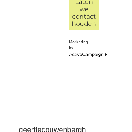
Laten
we
contact
houden
Marketing
by
ActiveCampaign
geertjecouwenbergh