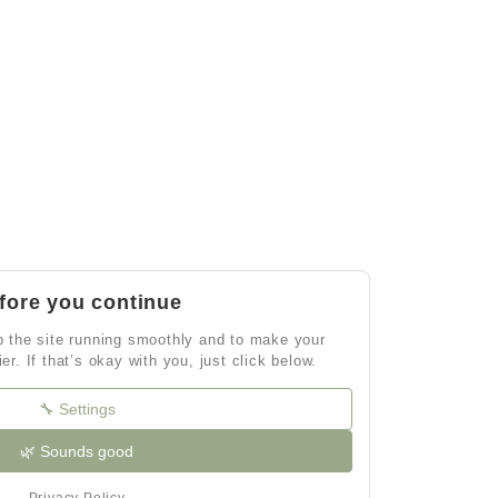
fore you continue
 the site running smoothly and to make your
ier. If that’s okay with you, just click below.
🔧 Settings
🌿 Sounds good
Privacy Policy