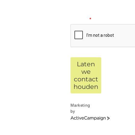
verify
your
request.
*
Laten
we
contact
houden
Marketing
by
ActiveCampaign