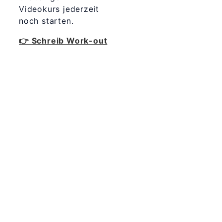
Videokurs jederzeit
noch starten.
👉 Schreib Work-out
365 Dagen
Schrijven
Ontvang
updates
Masterclass
Mini-retraite
Laat hier
je
The Work©
gegevens