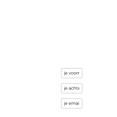
achter en
Workshops
ik stuur je
een paar
Schrijfbegeleiding
keer per
Contact
jaar
updates
over
programma's
en andere
opwindende
zaken.
Please