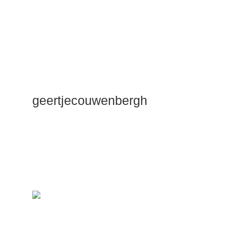
geertjecouwenbergh
OK ik ga het
gewoon
zeggen: mijn
Duik Dieper
Maste