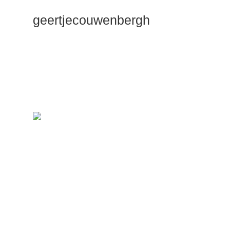
geertjecouwenbergh
OK ik ga het
gewoon
zeggen: mijn
Duik Dieper
Maste