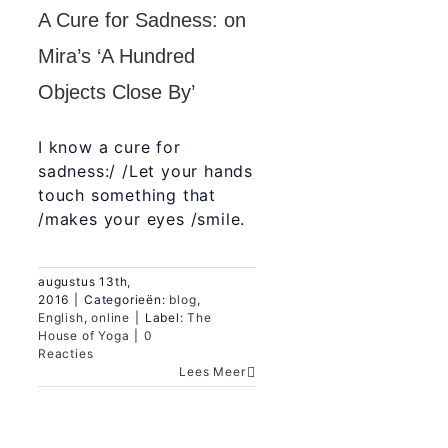
A Cure for Sadness: on
Mira’s ‘A Hundred
Objects Close By’
I know a cure for
sadness:/ /Let your hands
touch something that
/makes your eyes /smile.
augustus 13th,
2016
|
Categorieën:
blog
,
English
,
online
|
Label:
The
House of Yoga
|
0
Reacties
Lees Meer