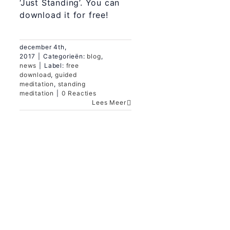
‘Just Standing’. You can
download it for free!
december 4th,
2017
|
Categorieën:
blog
,
news
|
Label:
free
download
,
guided
meditation
,
standing
meditation
|
0 Reacties
Lees Meer