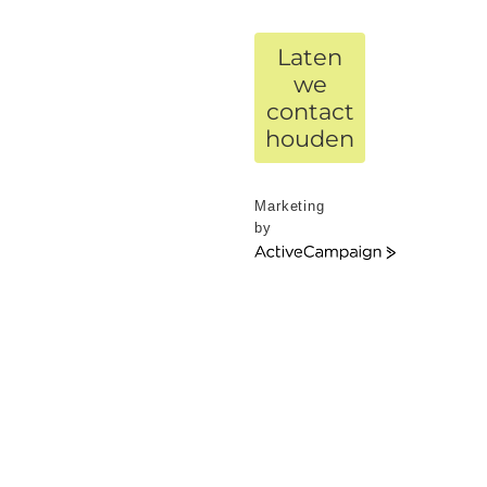
Laten
we
contact
houden
Marketing
by
ActiveCampaign