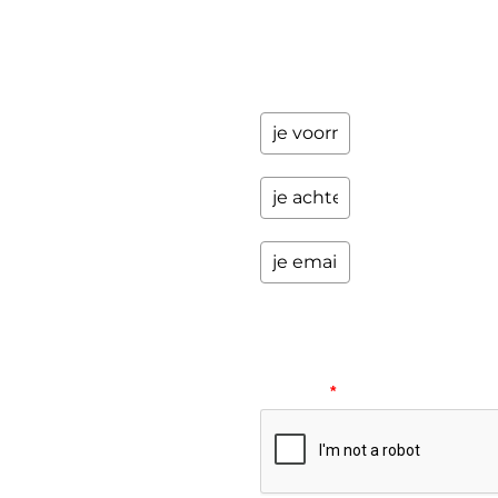
programma's
en andere
opwindende
zaken.
Please
verify
your
request.
*