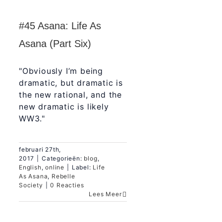
#45 Asana: Life As
Asana (Part Six)
"Obviously I’m being
dramatic, but dramatic is
the new rational, and the
new dramatic is likely
WW3."
februari 27th,
2017
|
Categorieën:
blog
,
English
,
online
|
Label:
Life
As Asana
,
Rebelle
Society
|
0 Reacties
Lees Meer