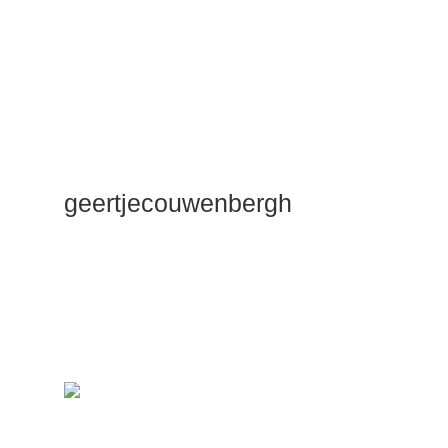
geertjecouwenbergh
OK ik ga het
gewoon
zeggen: mijn
Duik Dieper
Maste