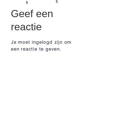
Geef een
reactie
Je moet ingelogd zijn om
een reactie te geven.
365 Dagen
Schrijven
Ontvang
updates
Masterclass
Mini-retraite
Laat hier
je
The Work©
gegevens