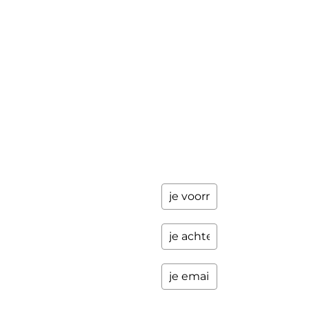
achter en
Workshops
ik stuur je
een paar
Schrijfbegeleiding
keer per
Contact
jaar
updates
over
programma's
en andere
opwindende
zaken.