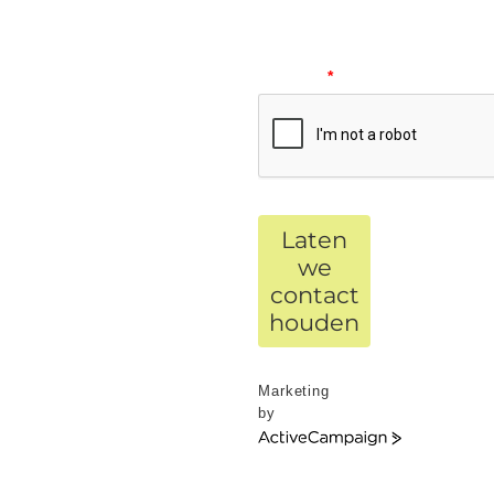
Please
verify
your
request.
*
Laten
we
contact
houden
Marketing
by
ActiveCampaign