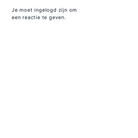
Je moet ingelogd zijn om
een reactie te geven.
365 Dagen
Schrijven
Ontvang
updates
Masterclass
Mini-retraite
Laat hier
je
The Work©
gegevens
achter en
Workshops
ik stuur je
een paar
Schrijfbegeleiding
keer per
Contact
jaar