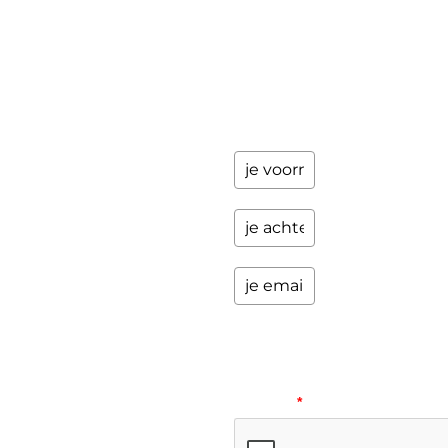
updates
over
programma's
en andere
opwindende
zaken.
Please
verify
your
request.
*