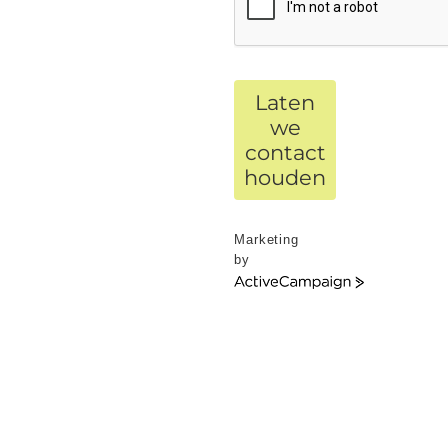
Laten
we
contact
houden
Marketing
by
ActiveCampaign