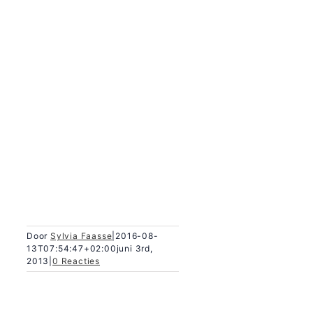
Door
Sylvia Faasse
|
2016-08-
13T07:54:47+02:00
juni 3rd,
2013
|
0 Reacties