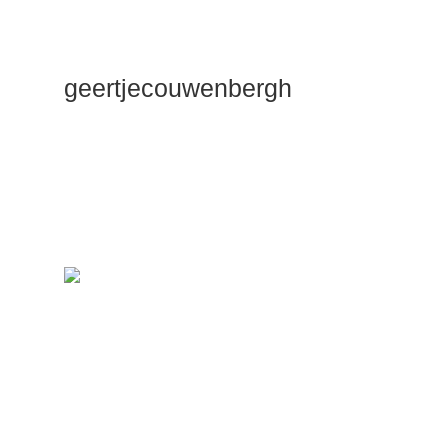
geertjecouwenbergh
OK ik ga het
gewoon
zeggen: mijn
Duik Dieper
Maste