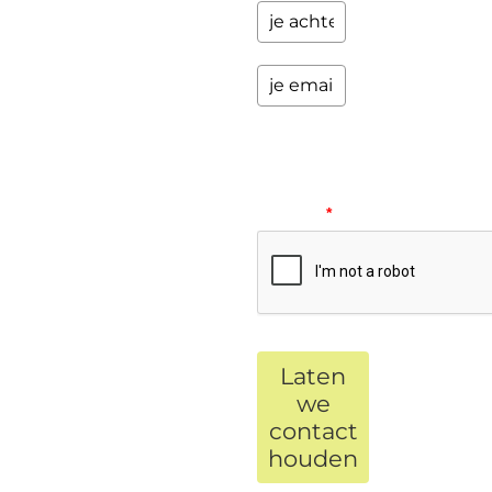
Please
verify
your
request.
*
Laten
we
contact
houden