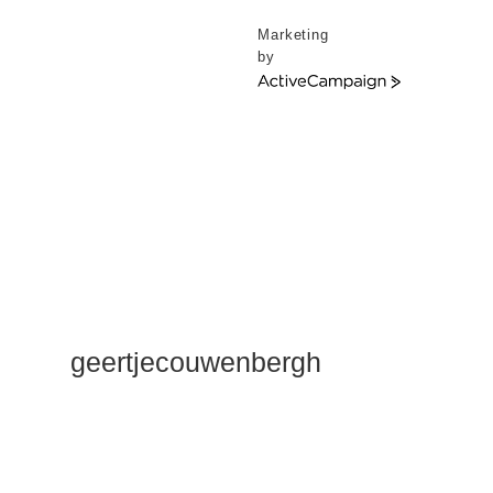
Marketing
by
ActiveCampaign
geertjecouwenbergh
OK ik ga het
gewoon
zeggen: mijn