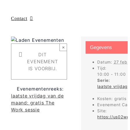
Contact
×
Gegevens
DIT
EVENEMENT
Datum:
27 febr
IS VOORBIJ.
Tijd:
10:00 - 11:00
Serie:
laatste vrijdag
Evenementenreeks:
laatste vrijdag van de
Kosten:
gratis
maand: gratis The
Evenement Cat
Work sessie
Site:
https://us02we