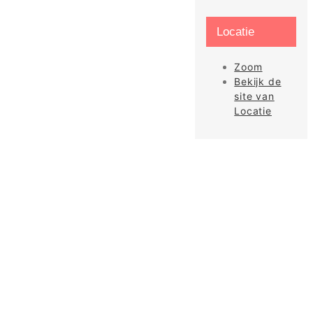
Locatie
Zoom
Bekijk de
site van
Locatie