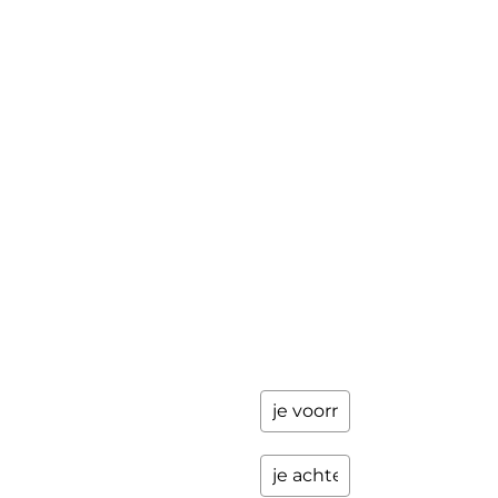
Mini-retraite
Laat hier
je
The Work©
gegevens
achter en
Workshops
ik stuur je
een paar
Schrijfbegeleiding
keer per
Contact
jaar
updates
over
programma's
en andere
opwindende
zaken.