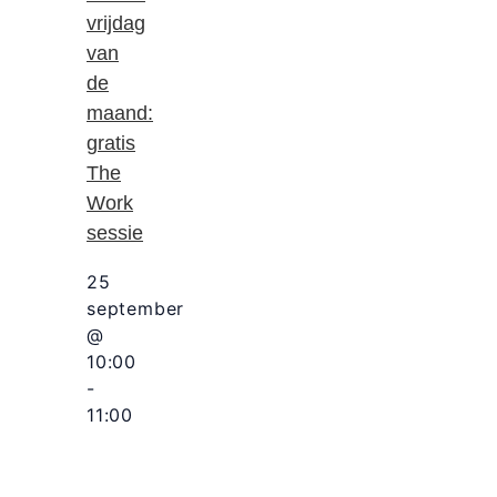
vrijdag
van
de
maand:
gratis
The
Work
sessie
25
september
@
10:00
-
11:00