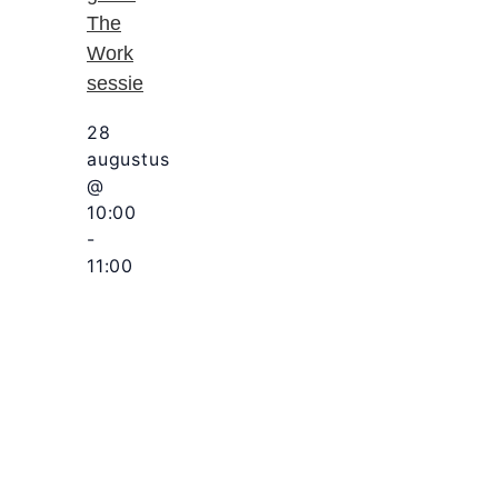
The
Work
sessie
28
augustus
@
10:00
-
11:00