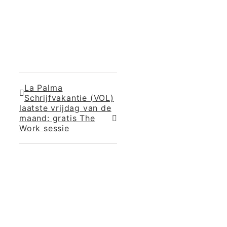
La Palma
Schrijfvakantie (VOL)
laatste vrijdag van de
maand: gratis The
Work sessie
365 Dagen
Schrijven
Ontvang
updates
Masterclass