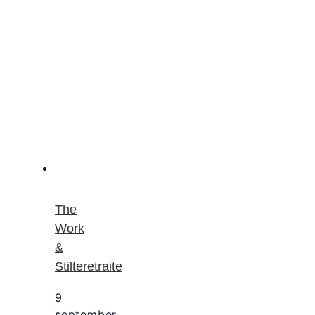
The
Work
&
Stilteretraite
9
september