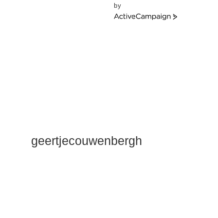
by
ActiveCampaign
geertjecouwenbergh
OK ik ga het
gewoon
zeggen: mijn
Duik Dieper