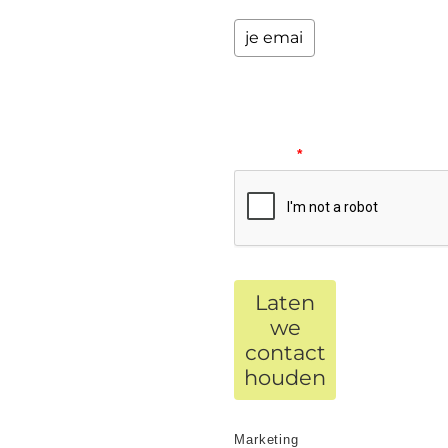
Please
verify
your
request.
*
Laten
we
contact
houden
Marketing