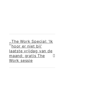
The Work Special: ‘Ik
hoor er niet bij’
laatste vrijdag van de
maand: gratis The
Work sessie
365 Dagen
Schrijven
Ontvang
updates
Masterclass