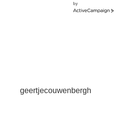
by
ActiveCampaign
geertjecouwenbergh
OK ik ga het
gewoon
zeggen: mijn
Duik Dieper