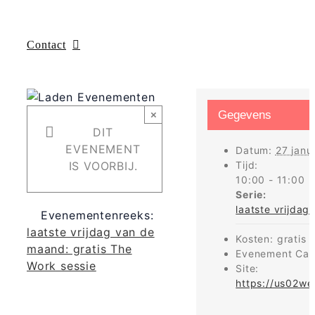
Contact
×
Gegevens
DIT
EVENEMENT
Datum:
27 janu
IS VOORBIJ.
Tijd:
10:00 - 11:00
Serie:
laatste vrijdag
Evenementenreeks:
laatste vrijdag van de
Kosten:
gratis
maand: gratis The
Evenement Cat
Work sessie
Site:
https://us02w