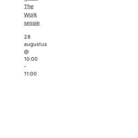
The
Work
sessie
28
augustus
@
10:00
-
11:00