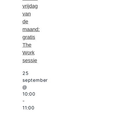
vrijdag
van
de
maand:
gratis
The
Work
sessie
25
september
@
10:00
-
11:00