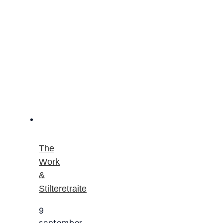
The
Work
&
Stilteretraite
9
september