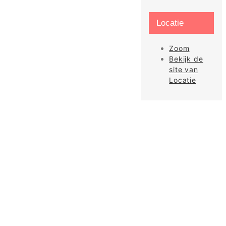
Locatie
Zoom
Bekijk de
site van
Locatie