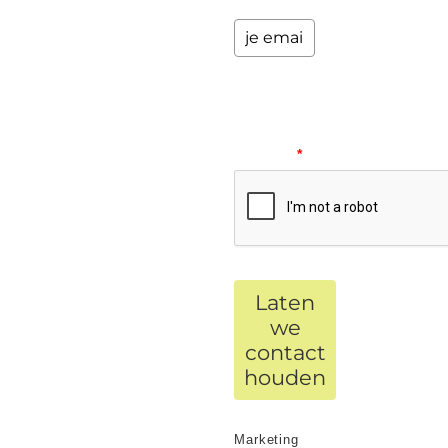
Please
verify
your
request.
*
Laten
we
contact
houden
Marketing