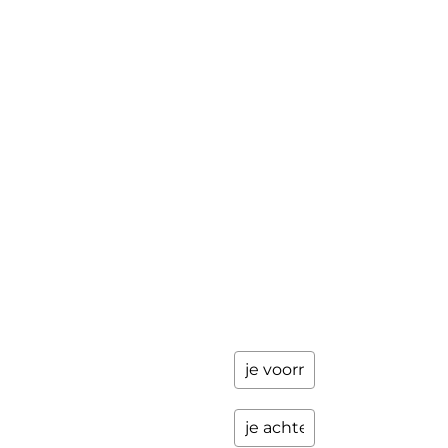
Mini-retraite
Laat hier
je
The Work©
gegevens
achter en
Workshops
ik stuur je
een paar
Schrijfbegeleiding
keer per
Contact
jaar
updates
over
programma's
en andere
opwindende
zaken.