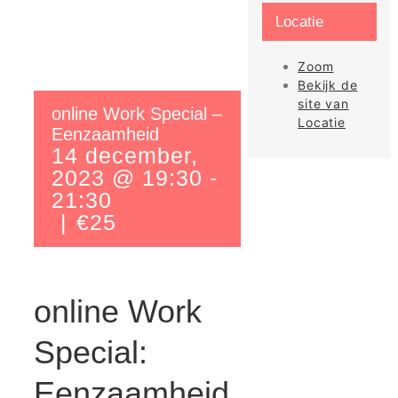
Locatie
Zoom
Bekijk de
site van
online Work Special –
Locatie
Eenzaamheid
14 december,
2023 @ 19:30
-
21:30
|
€25
online Work
Special:
Eenzaamheid