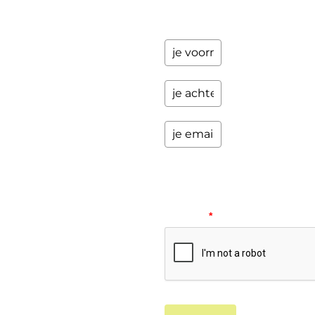
opwindende
zaken.
Please
verify
your
request.
*