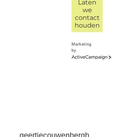
Laten
we
contact
houden
Marketing
by
ActiveCampaign
geertjecouwenbergh