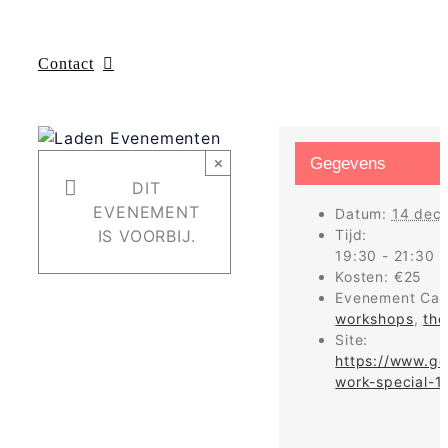
Contact
×
Gegevens
DIT
EVENEMENT
Datum:
14 dec
IS VOORBIJ.
Tijd:
19:30 - 21:30
Kosten:
€25
Evenement Cat
workshops
,
the
Site:
https://www.g
work-special-