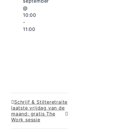
september
@
10:00
-
11:00
Schrijf & Stilteretraite
laatste vrijdag van de
maand: gratis The
Work sessie