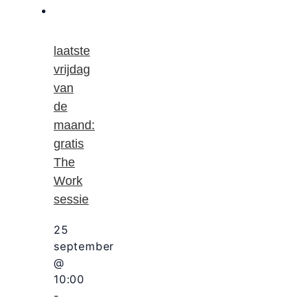
laatste
vrijdag
van
de
maand:
gratis
The
Work
sessie
25
september
@
10:00
-