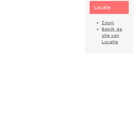
Locatie
Zoom
Bekijk de
site van
Locatie