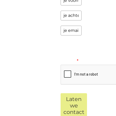
Please
verify
your
request.
*
Laten
we
contact