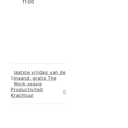
11:00
laatste vrijdag van de
maand: gratis The
Work sessie
Productiviteit
Krachtuur