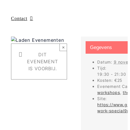
Contact
×
Gegevens
DIT
EVENEMENT
Datum:
9 nove
IS VOORBIJ.
Tijd:
19:30 - 21:30
Kosten:
€25
Evenement Cat
workshops
,
the
Site:
https://www.g
work-special9