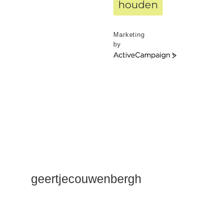
houden
Marketing
by
ActiveCampaign
geertjecouwenbergh
OK ik ga het