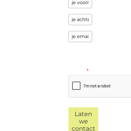
Please
verify
your
request.
*
Laten
we
contact