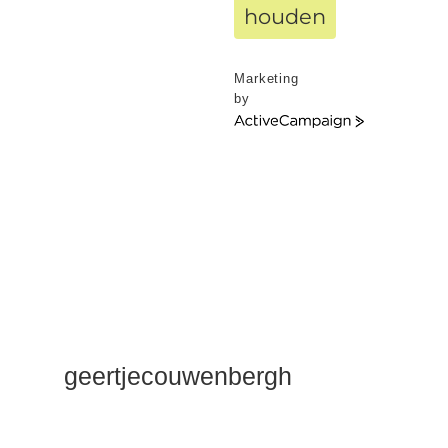
houden
Marketing
by
ActiveCampaign
geertjecouwenbergh
OK ik ga het