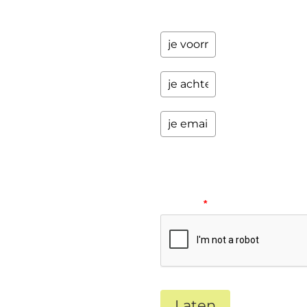
zaken.
Please
verify
your
request.
*
Laten