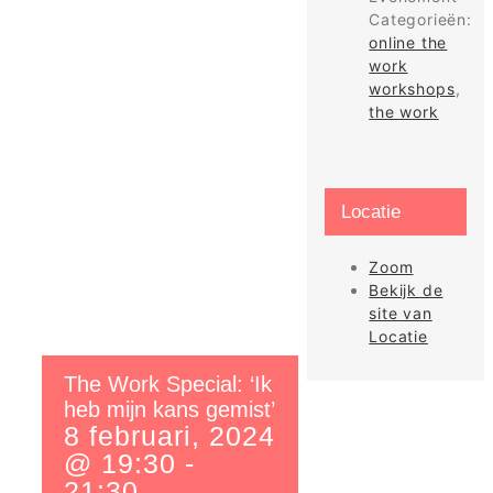
Categorieën:
online the
work
workshops
,
the work
Locatie
Zoom
Bekijk de
site van
Locatie
The Work Special: ‘Ik
heb mijn kans gemist’
8 februari, 2024
@ 19:30
-
21:30