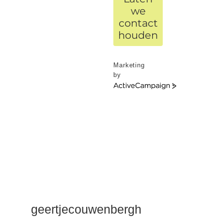
we
contact
houden
Marketing
by
ActiveCampaign
geertjecouwenbergh