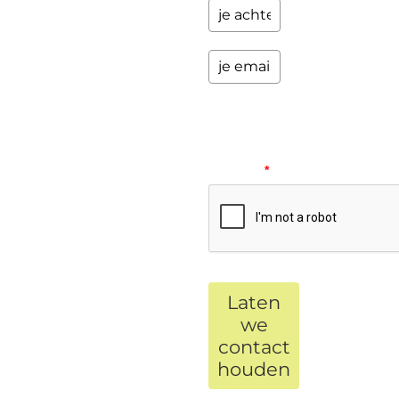
Please
verify
your
request.
*
Laten
we
contact
houden