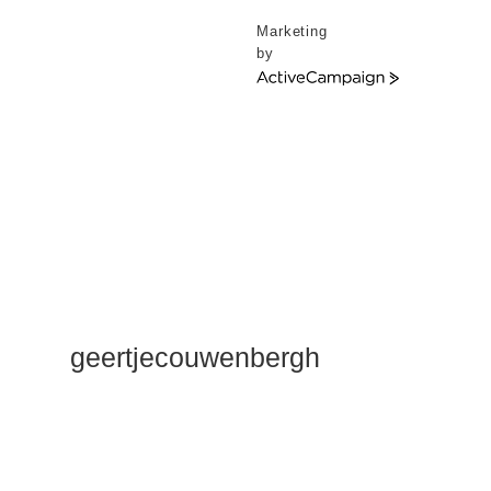
Marketing
by
ActiveCampaign
geertjecouwenbergh
OK ik ga het
gewoon
zeggen: mijn