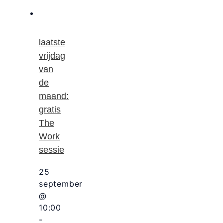
laatste
vrijdag
van
de
maand:
gratis
The
Work
sessie
25
september
@
10:00
-