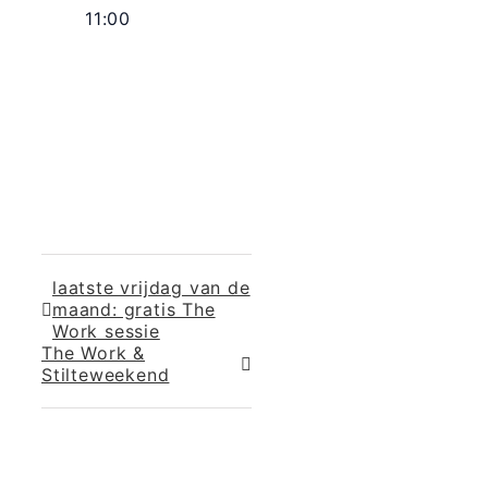
11:00
laatste vrijdag van de
maand: gratis The
Work sessie
The Work &
Stilteweekend