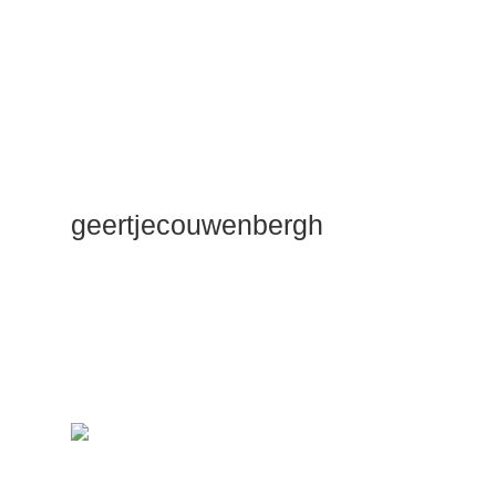
geertjecouwenbergh
OK ik ga het
gewoon
zeggen: mijn
Duik Dieper
Maste