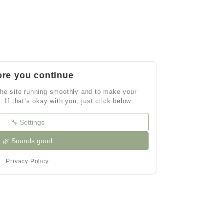
ore you continue
he site running smoothly and to make your
r. If that’s okay with you, just click below.
🔧 Settings
🌿 Sounds good
Privacy Policy