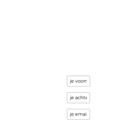
achter en
Workshops
ik stuur je
een paar
Schrijfbegeleiding
keer per
Contact
jaar
updates
over
programma's
en andere
opwindende
zaken.