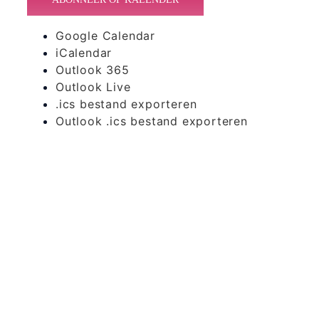
Google Calendar
iCalendar
Outlook 365
Outlook Live
.ics bestand exporteren
Outlook .ics bestand exporteren
365 Dagen
Schrijven
Ontvang
updates
Masterclass
Mini-retraite
Laat hier
je
The Work©
gegevens