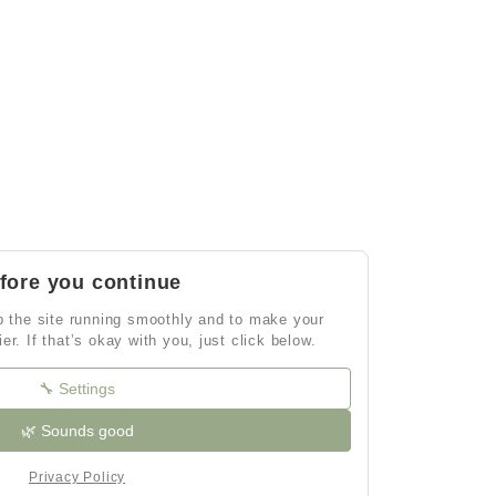
fore you continue
 the site running smoothly and to make your
ier. If that’s okay with you, just click below.
🔧 Settings
🌿 Sounds good
Privacy Policy