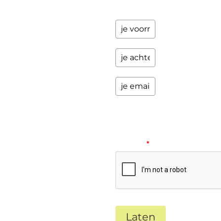
zaken.
Please
verify
your
request.
*
Laten