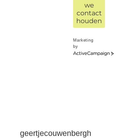
we
contact
houden
Marketing
by
ActiveCampaign
geertjecouwenbergh