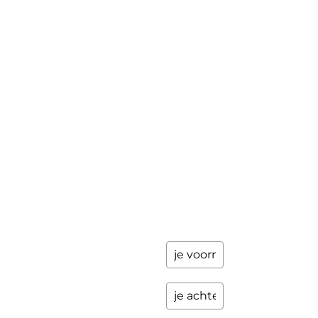
Mini-retraite
Laat hier
je
The Work©
gegevens
achter en
Workshops
ik stuur je
een paar
Schrijfbegeleiding
keer per
Contact
jaar
updates
over
programma's
en andere
opwindende
zaken.