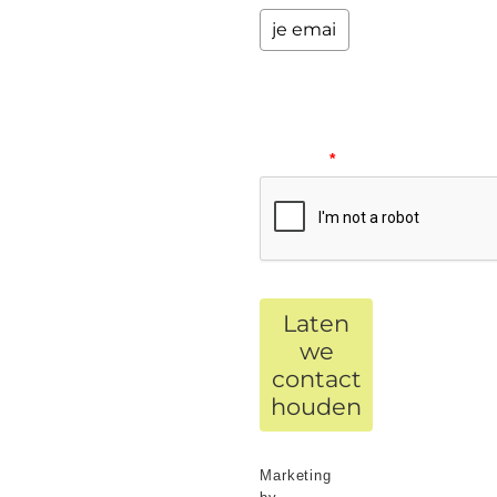
Please
verify
your
request.
*
Laten
we
contact
houden
Marketing