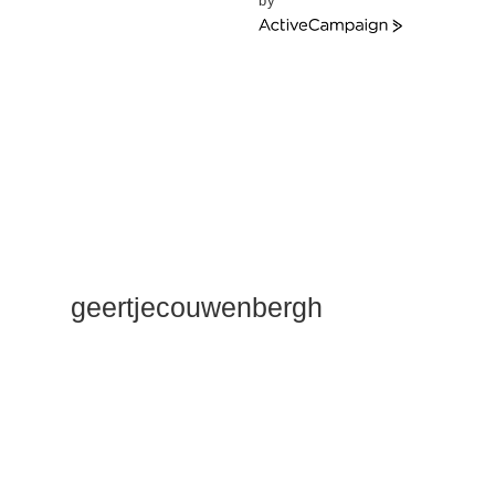
by
ActiveCampaign
geertjecouwenbergh
OK ik ga het
gewoon
zeggen: mijn
Duik Dieper
Maste