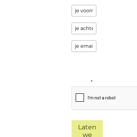
Please
verify
your
request.
*
Laten
we